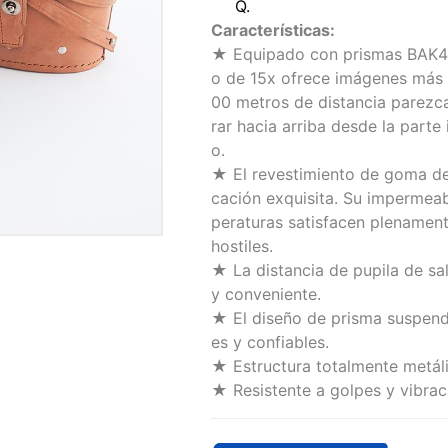
Q.
Características:
★ Equipado con prismas BAK4 p
o de 15x ofrece imágenes más cl
00 metros de distancia parezcan 
rar hacia arriba desde la parte 
o.
★ El revestimiento de goma de
cación exquisita. Su impermeabi
peraturas satisfacen plenamen
hostiles.
★ La distancia de pupila de sa
y conveniente.
★ El diseño de prisma suspend
es y confiables.
★ Estructura totalmente metáli
★ Resistente a golpes y vibrac