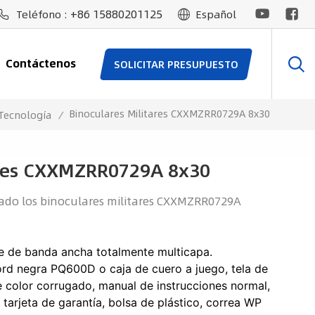
+86 15880201125
Teléfono :
Español
Contáctenos
SOLICITAR PRESUPUESTO
Binoculares Militares CXXMZRR0729A 8x30
 Tecnología
/
ares CXXMZRR0729A 8x30
ado los binoculares militares CXXMZRR0729A
de de banda ancha totalmente multicapa.
ord negra PQ600D o caja de cuero a juego, tela de
e color corrugado, manual de instrucciones normal,
tarjeta de garantía, bolsa de plástico, correa WP