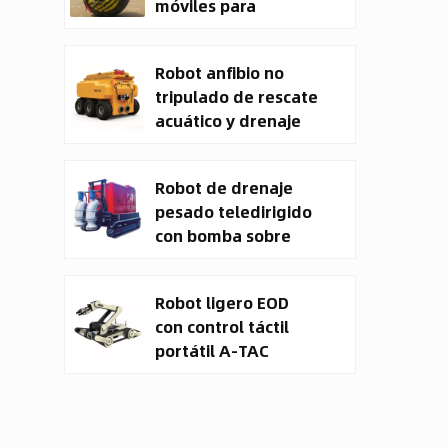
móviles para
seguridad
Robot anfibio no
tripulado de rescate
acuático y drenaje
CXXM
Robot de drenaje
pesado teledirigido
con bomba sobre
orugas y vehículo
terrestre no
Robot ligero EOD
tripulado (UGV).
con control táctil
portátil A-TAC