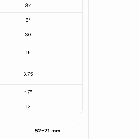
8x
8°
30
16
3.75
≤7″
13
52~71 mm