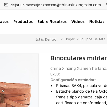
cxxcxm@chinaxinxingexim.com
dejar un mensaje :
asos
Productos
Sobre Nosotros
Vídeos
Noticias
/
Hogar
/
Equipos De Alta
Estás Dentro :
Binoculares milit
China Xinxing Xiamen ha lanz
8x30:
Configuración estándar:
Prismas BAK4, película ver
Estuche blando de tela Oxf
franela tipo gamuza, caja d
certificado de conformidad, 