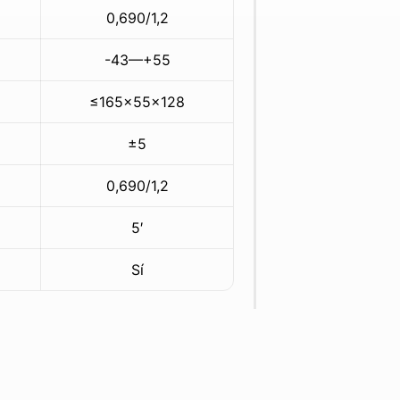
0,690/1,2
-43—+55
≤165×55×128
±5
0,690/1,2
5′
Sí