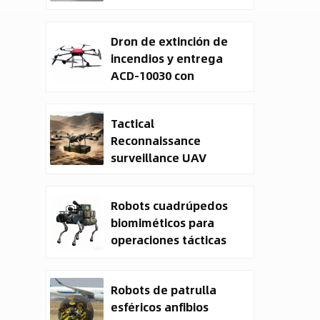
entrega de carga
útil
Dron de extinción de
incendios y entrega
ACD-10030 con
capacidad de carga
útil de 100 kg.
Tactical
Reconnaissance
surveillance UAV
System | 50kg
Military Cargo EO IR
Robots cuadrúpedos
Drone Manufacturer
biomiméticos para
operaciones tácticas
Robots de patrulla
esféricos anfibios