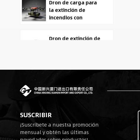
Dron de carga para
la extinción de
incendios con
entrega de carga
útil
Dron de extinción de
incendios y entrega
ACD-10030 con
capacidad de carga
útil de 100 kg.
Tactical
Reconnaissance
surveillance UAV
System | 50kg
Military Cargo EO IR
Robots cuadrúpedos
Drone Manufacturer
SUSCRIBIR
biomiméticos para
¡Suscríbete a nuestra promoción
operaciones tácticas
mensual y obtén las últimas
novedades sobre productos!