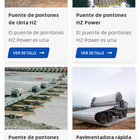
Puente de pontones
Puente de pontones
de cinta HZ
HZ Power
El puente de pontones
El puente de pontones
HZ Power es una
HZ Power es una
solución versátil y
solución versátil y
VER DETALLE
VER DETALLE
autosuficiente para
autosuficiente para
cruzar ríos, diseñada
cruzar ríos, diseñada
para Establecer
para Establecer
rápidamente puentes
rápidamente puentes
flotantes en ríos con
flotantes en ríos con
velocidades de
velocidades de
corriente de hasta 2,5
corriente de hasta 2,5
m/sA diferencia de los
m/sA diferencia de los
sistemas de pontones
sistemas de pontones
pasivos que dependen
pasivos que dependen
de remolcadores o
de remolcadores o
Puente de pontones
Pavimentadora rápida
maquinaria externa,
maquinaria externa,