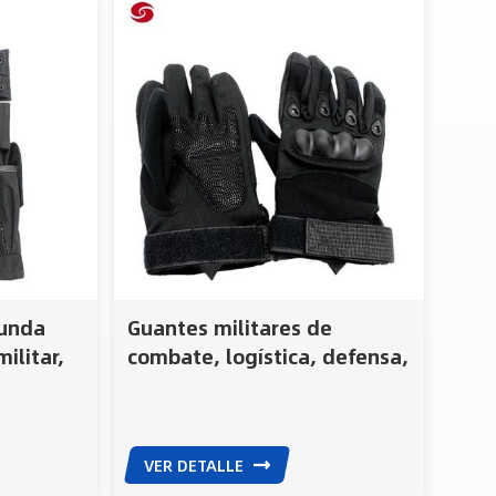
funda
Guantes militares de
militar,
combate, logística, defensa,
funda
deportes al aire libre, de
medio dedo, sin dedos,
tácticos, para caza,
VER DETALLE
equitación, ciclismo,