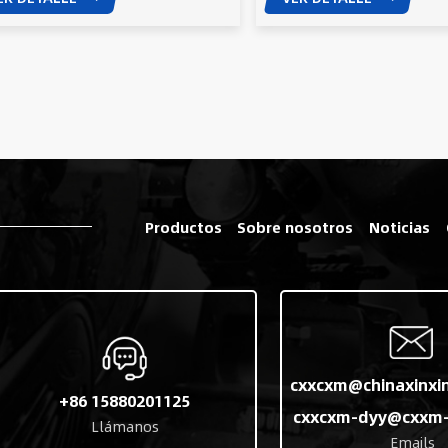
Productos
Sobre nosotros
Noticias
cxxcxm@chinaxinxi
+86 15880201125
cxxcxm-dyy@cxxm-
Llámanos
Emails