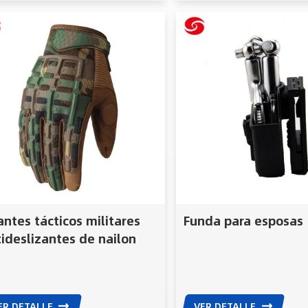
ntes tácticos militares
Funda para esposas
ideslizantes de nailon
ra hombre
ER DETALLE
VER DETALLE