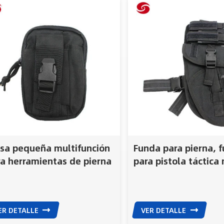
lsa pequeña multifunción
Funda para pierna, 
a herramientas de pierna
para pistola táctica 
 teléfono
funda para pistola, 
para pistola
ER DETALLE
VER DETALLE