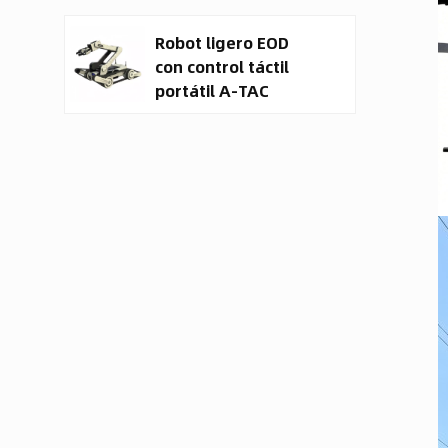
terrestre no
Robot ligero EOD
tripulado (UGV).
con control táctil
portátil A-TAC