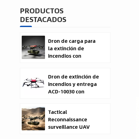
PRODUCTOS
DESTACADOS
Dron de carga para
la extinción de
incendios con
entrega de carga
útil
Dron de extinción de
incendios y entrega
ACD-10030 con
capacidad de carga
útil de 100 kg.
Tactical
Reconnaissance
surveillance UAV
System | 50kg