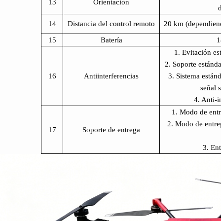
13
Orientación
14
Distancia del control remoto
20 km (dependiend
15
Batería
1
1. Evitación es
2. Soporte estánda
16
Antiinterferencias
3. Sistema estánd
señal s
4. Anti-i
1. Modo de entr
2. Modo de entre
17
Soporte de entrega
3. Ent