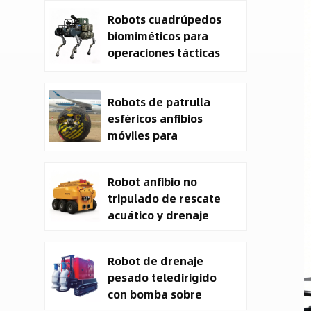
Military Cargo EO IR
Robots cuadrúpedos
Drone Manufacturer
biomiméticos para
operaciones tácticas
Robots de patrulla
esféricos anfibios
móviles para
seguridad
Robot anfibio no
tripulado de rescate
acuático y drenaje
CXXM
Robot de drenaje
pesado teledirigido
con bomba sobre
orugas y vehículo