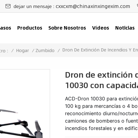
cxxcxm@chinaxinxingexim.com
dejar un mensaje :
asos
Productos
Sobre Nosotros
Vídeos
Noticias
Dron De Extinción De Incendios Y E
/
Hogar
/
Zumbido
/
ro :
Dron de extinción 
10030 con capacida
ACD-
Dron 10030 para extinció
100 kg para mercancías o 4 bo
reconocimiento diurno/nocturno
camiones de bomberos o fuentes
incendios forestales y en edific