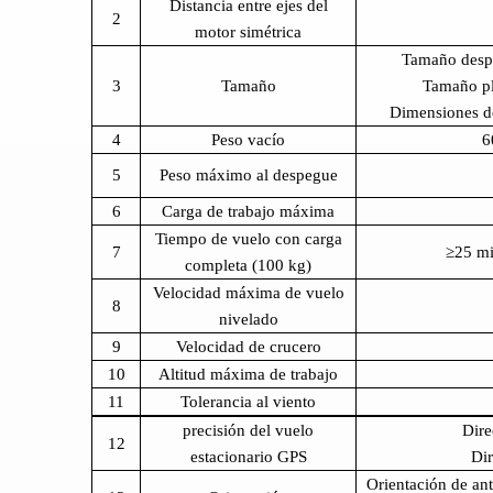
Distancia entre ejes del
2
motor simétrica
Tamaño desp
3
Tamaño
Tamaño p
Dimensiones 
4
Peso vacío
6
5
Peso máximo al despegue
6
Carga de trabajo máxima
Tiempo de vuelo con carga
7
≥25 mi
completa (100 kg)
Velocidad máxima de vuelo
8
nivelado
9
Velocidad de crucero
10
Altitud máxima de trabajo
11
Tolerancia al viento
precisión del vuelo
Dire
12
estacionario GPS
Dir
Orientación de an