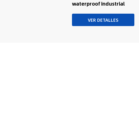
waterproof industrial
inspection legged robot
dog
VER DETALLES
SUSCRIBIR
¡Suscríbete a nuestra promoción mensual y obtén las
últimas novedades sobre productos!