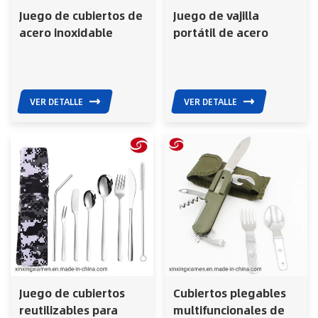
Juego de cubiertos de
Juego de vajilla
acero inoxidable
portátil de acero
plateado
inoxidable para
personalizado, liso y
adultos y niños, ideal
portátil
para viajes, picnics y
camping.
VER DETALLE
VER DETALLE
Juego de cubiertos
Cubiertos plegables
reutilizables para
multifuncionales de