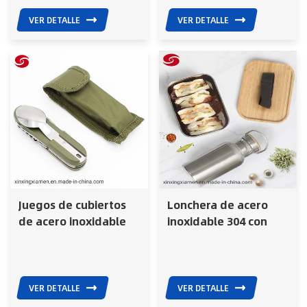
paja de acero
inoxidable
VER DETALLE
VER DETALLE
Juegos de cubiertos
Lonchera de acero
de acero inoxidable
inoxidable 304 con
reutilizables Vajilla
tapa de bambú y
plegable de acero
botella de agua
inoxidable
VER DETALLE
VER DETALLE