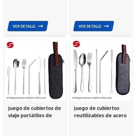
almuerzo/acero
acero inoxidable
inoxidable/cubiertos
verde militar
para viaje y camping
VER DETALLE
VER DETALLE
Juego de cubiertos de
Juego de cubiertos
viaje portátiles de
reutilizables de acero
grado alimenticio
inoxidable para viaje y
Juego de cubiertos de
camping en estuche