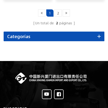
1
2
Un total de
2
páginas
Categorías