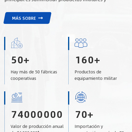
policiales a agencias gubernamentales extranjeras.
Además, también colaboramos con marcas
MÁS SOBRE
reconocidas de artículos tácticos y para actividades al
aire libre. Esperamos sinceramente establecer una
amplia cooperación con socios de todo el mundo en
el desarrollo de municiones y equipos logísticos.
5
0
+
1
6
0
+
Hay más de 50 fábricas
Productos de
cooperativas
equipamiento militar
7
4
0
0
0
0
0
0
7
0
+
Valor de producción anual
Importación y