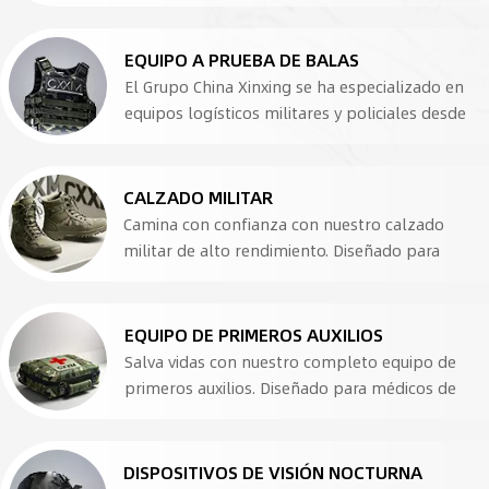
EQUIPO A PRUEBA DE BALAS
El Grupo China Xinxing se ha especializado en
equipos logísticos militares y policiales desde
1974. Ofrecemos soluciones balísticas
adaptadas a las necesidades de nuestros
clientes en numerosos países del mundo.
CALZADO MILITAR
Nuestros productos incluyen: Línea de
Camina con confianza con nuestro calzado
producción de productos a prueba de
militar de alto rendimiento. Diseñado para
balasDescripción: Podemos ofrecer una
brindar durabilidad y comodidad, nuestro
variedad de equipos, incluyendo:- Máquinas de
calzado de combate...
tejer- Máquinas de recubrimiento- Máquinas de
EQUIPO DE PRIMEROS AUXILIOS
corte- Máquinas de coser- Máquinas de
Salva vidas con nuestro completo equipo de
prensado- Equipos de moldeo- Equipos de
primeros auxilios. Diseñado para médicos de
prueba- Equipos de acabado- Y más. Casco
combate y operaciones de campo, nuestro
antibalasNuestros cascos a menudo están
equipo táctico...
fabricados con materiales como Kevlar,
DISPOSITIVOS DE VISIÓN NOCTURNA
Twaron y polietileno de alto rendimiento