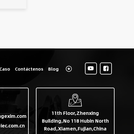
Caso
Contáctenos
Blog
11th Floor,Zhenxing
ngexim.com
Building,No 118 Hubin North
iec.com.cn
Road,Xiamen,Fujian,China