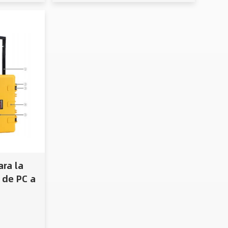
ara la
 de PC a
 agua