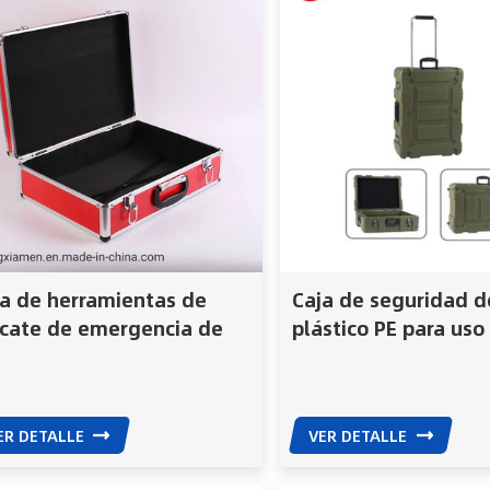
ja de herramientas de
Caja de seguridad d
scate de emergencia de
plástico PE para uso 
minio de alta calidad y
militar
radera
ER DETALLE
VER DETALLE