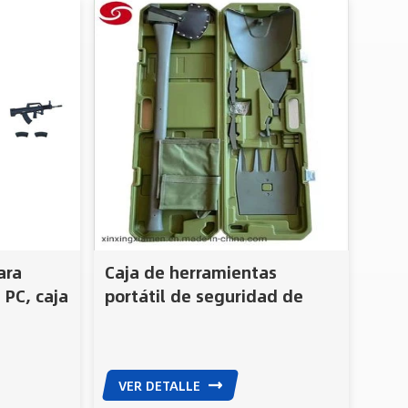
ara
Caja de herramientas
PC, caja
portátil de seguridad de
, caja
rescate militar
s
multifuncional Equipo para
exteriores
VER DETALLE