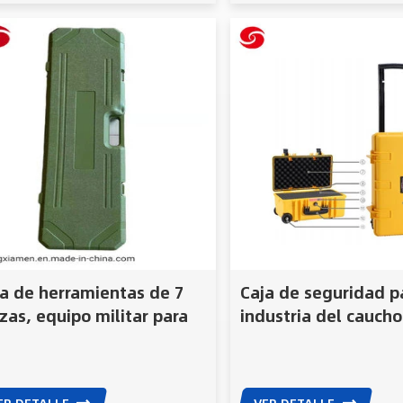
a de herramientas de 7
Caja de seguridad p
zas, equipo militar para
industria del caucho
renamiento al aire libre,
prueba de golpes y
uipo de acampada e
strumentos.