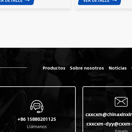
ER DETALLE
VER DETALLE
Productos
Sobre nosotros
Noticias
cxxcxm@chinaxinxi
+86 15880201125
cxxcxm-dyy@cxxm-
Llámanos
Emails