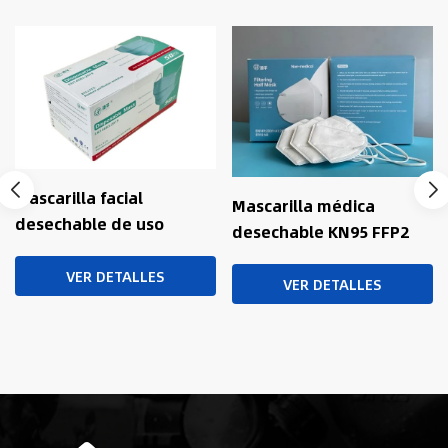
Mascarilla facial
Mascarilla médica
desechable de uso
desechable KN95 FFP2
médico Mascarilla
de 5 capas, no tejida,
desechable Bfe 99
VER DETALLES
con bucles para las
VER DETALLES
Mascarilla médica
orejas
desechable con lazo
para las orejas