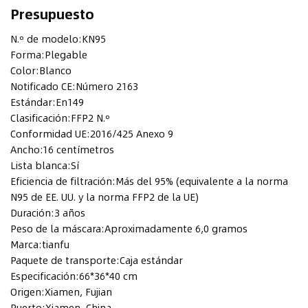
Presupuesto
N.º de modelo:
KN95
Forma:
Plegable
Color:
Blanco
Notificado CE:
Número 2163
Estándar:
En149
Clasificación:
FFP2 N.º
Conformidad UE:
2016/425 Anexo 9
Ancho:
16 centímetros
Lista blanca:
Sí
Eficiencia de filtración:
Más del 95% (equivalente a la norma
N95 de EE. UU. y la norma FFP2 de la UE)
Duración:
3 años
Peso de la máscara:
Aproximadamente 6,0 gramos
Marca:
tianfu
Paquete de transporte:
Caja estándar
Especificación:
66*36*40 cm
Origen:
Xiamen, Fujian
Puerto:
Xiamen, China