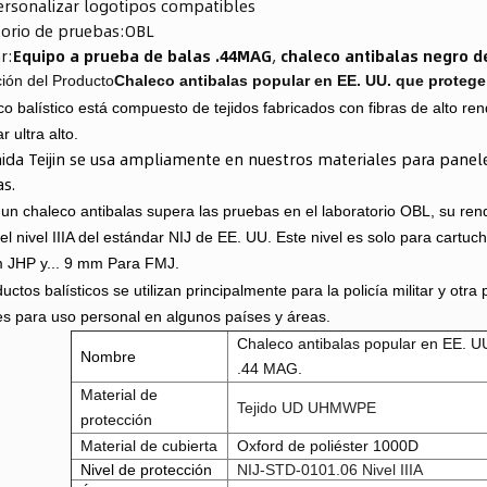
ersonalizar logotipos compatibles
orio de pruebas:
OBL
r:
Equipo a prueba de balas .44MAG
,
chaleco antibalas negro 
ión del Producto
Chaleco antibalas popular en EE. UU. que protege
co balístico está compuesto de tejidos fabricados con fibras de alto re
r ultra alto.
ida Teijin se usa ampliamente en nuestros materiales para panel
as.
n chaleco antibalas supera las pruebas en el laboratorio OBL, su rend
el nivel IIIA del estándar NIJ de EE. UU. Este nivel es solo para cartuch
JHP y...
9 mm Para FMJ.
uctos balísticos se utilizan principalmente para la policía militar y otr
es para uso personal en algunos países y áreas.
Chaleco antibalas popular en EE. U
Nombre
.44 MAG.
Material de
Tejido UD UHMWPE
protección
Material de cubierta
Oxford de poliéster 1000D
Nivel de protección
NIJ-STD-0101.06 Nivel IIIA