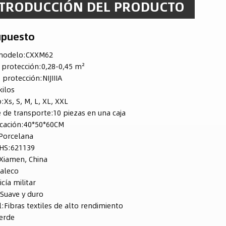
TRODUCCIÓN DEL PRODUCTO
upuesto
modelo:
CXXM62
 protección:
0,28-0,45 m²
e protección:
NIJIIIA
kilos
:
Xs, S, M, L, XL, XXL
 de transporte:
10 piezas en una caja
icación:
40*50*60CM
Porcelana
HS:
621139
Xiamen, China
aleco
icía militar
:
Suave y duro
l:
Fibras textiles de alto rendimiento
erde