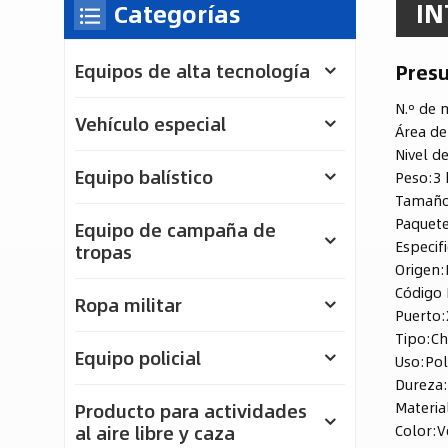
IN
Categorías
Pres
Equipos de alta tecnología
N.º de 
Vehículo especial
Área de
Nivel d
Equipo balístico
Peso:
3 
Tamaño
Paquete
Equipo de campaña de
Especif
tropas
Origen:
Código 
Ropa militar
Puerto:
Tipo:
Ch
Equipo policial
Uso:
Pol
Dureza
Materia
Producto para actividades
Color:
V
al aire libre y caza