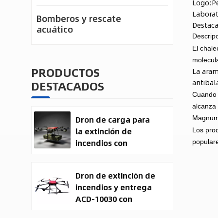
Logo:
P
Laborat
Bomberos y rescate
Destaca
acuático
Descripc
El chale
molecula
PRODUCTOS
La aram
DESTACADOS
antibal
Cuando u
alcanza 
Dron de carga para
Magnum 
la extinción de
Los prod
incendios con
popular
entrega de carga
útil
Dron de extinción de
incendios y entrega
ACD-10030 con
capacidad de carga