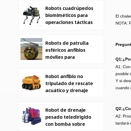
útil de 100 kg.
Robots cuadrúpedos
biomiméticos para
El chale
operaciones tácticas
NOTA: Pa
Robots de patrulla
Pregunt
esféricos anfibios
móviles para
Q1:¿Pod
seguridad
A1: Con 
posible 
Robot anfibio no
Y si des
tripulado de rescate
cuando 
acuático y drenaje
CXXM
Q2:¿Cuá
Robot de drenaje
pesado teledirigido
A2: Prod
con bomba sobre
tardará 
orugas y vehículo