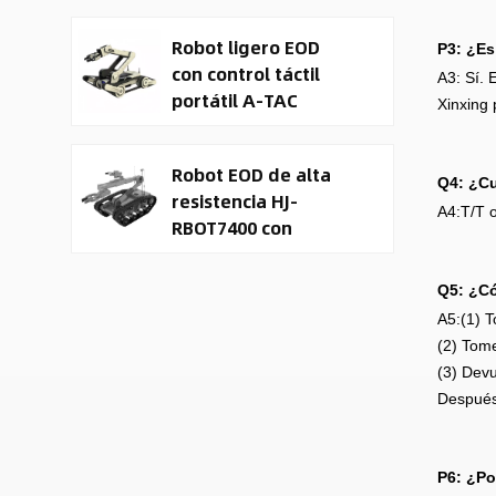
terrestre no
Robot ligero EOD
tripulado (UGV).
P3: ¿Es
con control táctil
A3: Sí. 
portátil A-TAC
Xinxing 
Robot EOD de alta
Q4: ¿Cu
resistencia HJ-
A4:T/T o
RBOT7400 con
capacidad de
elevación de 20 kg y
Q5: ¿Có
pantalla inteligente
A5:(1) T
3D.
(2) Tome
(3) Devu
Después
P6: ¿Po