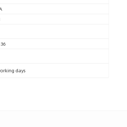
A
M
M36
working days