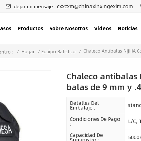
cxxcxm@chinaxinxingexim.com
dejar un mensaje :
asos
Productos
Sobre Nosotros
Vídeos
Noticias
Chaleco Antibalas NIJIIIA 
/
Hogar
/
Equipo Balístico
/
entro :
Chaleco antibalas 
balas de 9 mm y .
Detalles Del
stan
Embalaje :
Condiciones De Pago
L/C, 
:
Capacidad De
5000
Suministro :