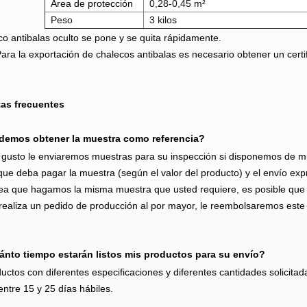
Área de protección
0,28-0,45 m²
Peso
3 kilos
co antibalas oculto se pone y se quita rápidamente.
ra la exportación de chalecos antibalas es necesario obtener un certifi
as frecuentes
emos obtener la muestra como referencia?
gusto le enviaremos muestras para su inspección si disponemos de mues
que deba pagar la muestra (según el valor del producto) y el envío exp
ea que hagamos la misma muestra que usted requiere, es posible que d
realiza un pedido de producción al por mayor, le reembolsaremos este
nto tiempo estarán listos mis productos para su envío?
uctos con diferentes especificaciones y diferentes cantidades solicitad
entre 15 y 25 días hábiles.