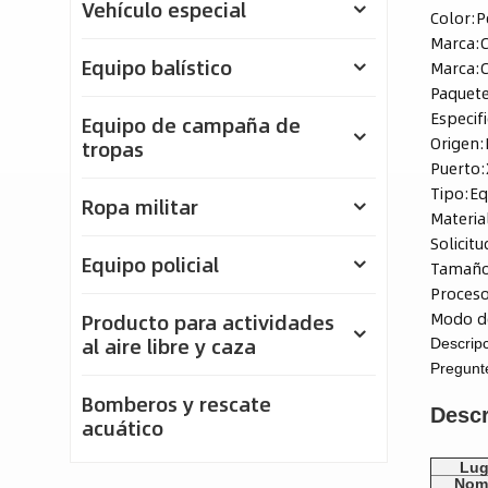
Vehículo especial
Color:
P
Marca:
Equipo balístico
Marca:
Paquete
Especif
Equipo de campaña de
Origen:
tropas
Puerto:
Tipo:
Eq
Ropa militar
Materia
Solicitu
Equipo policial
Tamaño
Proceso
Modo d
Producto para actividades
al aire libre y caza
Descripc
Pregunt
Bomberos y rescate
Descr
acuático
Lug
Nom