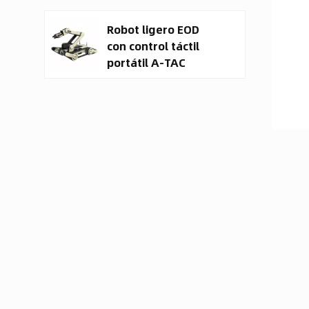
terrestre no
Robot ligero EOD
tripulado (UGV).
con control táctil
portátil A-TAC