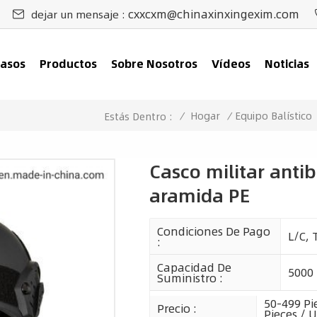
cxxcxm@chinaxinxingexim.com
dejar un mensaje :
asos
Productos
Sobre Nosotros
Vídeos
Noticias
/
Hogar
/
Equipo Balístico
Estás Dentro :
Casco militar antib
aramida PE
Condiciones De Pago
L/C, 
:
Capacidad De
5000
Suministro :
50-499 Pie
Precio :
Pieces / 