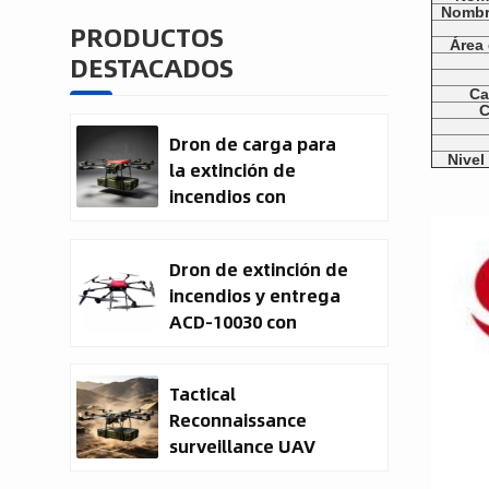
Nombr
PRODUCTOS
Área 
DESTACADOS
Ca
C
Dron de carga para
Nivel
la extinción de
incendios con
entrega de carga
útil
Dron de extinción de
incendios y entrega
ACD-10030 con
capacidad de carga
útil de 100 kg.
Tactical
Reconnaissance
surveillance UAV
System | 50kg