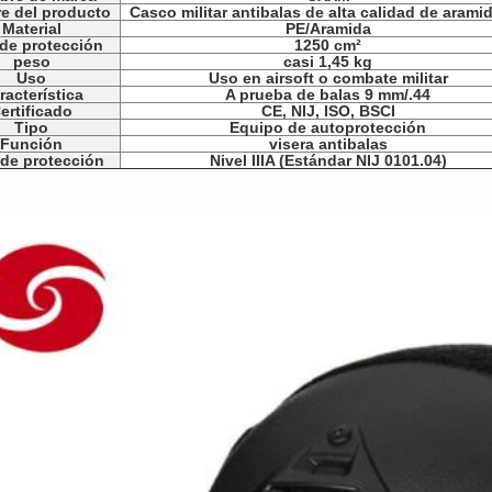
e del producto
Casco militar antibalas de alta calidad de arami
Material
PE/Aramida
de protección
1250 cm²
peso
casi 1,45 kg
Uso
Uso en airsoft o combate militar
racterística
A prueba de balas 9 mm/.44
ertificado
CE, NIJ, ISO, BSCI
Tipo
Equipo de autoprotección
Función
visera antibalas
 de protección
Nivel IIIA (Estándar NIJ 0101.04)