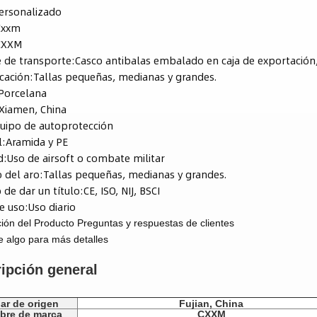
ersonalizado
Cxxm
CXXM
 de transporte:
Casco antibalas embalado en caja de exportación,
icación:
Tallas pequeñas, medianas y grandes.
Porcelana
Xiamen, China
uipo de autoprotección
l:
Aramida y PE
d:
Uso de airsoft o combate militar
 del aro:
Tallas pequeñas, medianas y grandes.
 de dar un título:
CE, ISO, NIJ, BSCI
e uso:
Uso diario
ión del Producto
Preguntas y respuestas de clientes
e algo para más detalles
ipción general
ar de origen
Fujian, China
bre de marca
CXXM