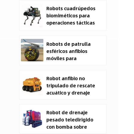
Military Cargo EO IR
Robots cuadrúpedos
Drone Manufacturer
biomiméticos para
operaciones tácticas
Robots de patrulla
esféricos anfibios
móviles para
seguridad
Robot anfibio no
tripulado de rescate
acuático y drenaje
CXXM
Robot de drenaje
pesado teledirigido
con bomba sobre
orugas y vehículo