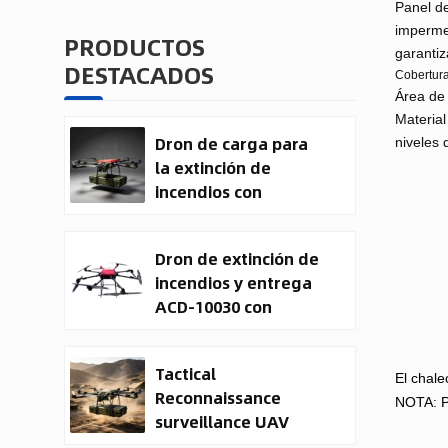
Panel de
impermea
PRODUCTOS
garantiz
DESTACADOS
Cobertura 
Área de 
Material
Dron de carga para
niveles
la extinción de
incendios con
entrega de carga
útil
Dron de extinción de
incendios y entrega
ACD-10030 con
capacidad de carga
útil de 100 kg.
Tactical
El chale
Reconnaissance
NOTA: Pa
surveillance UAV
System | 50kg