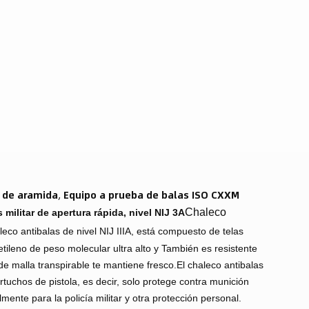
e de aramida
,
Equipo a prueba de balas ISO CXXM
Chaleco
militar de apertura rápida, nivel NIJ 3A
leco antibalas de nivel NIJ IIIA, está compuesto de telas
tileno de peso molecular ultra alto y
También es resistente
 de malla transpirable te mantiene fresco.
El chaleco antibalas
artuchos de pistola, es decir, solo protege contra munición
lmente para la policía militar y otra protección personal.