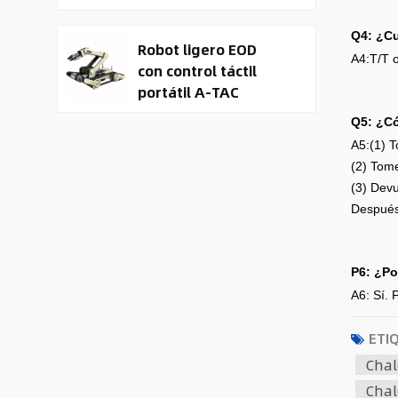
orugas y vehículo
terrestre no
Q4: ¿Cu
Robot ligero EOD
tripulado (UGV).
A4:T/T o
con control táctil
portátil A-TAC
Q5: ¿Có
A5:(1) T
(2) Tome
(3) Devu
Después
P6: ¿Po
A6: Sí. 
ETI
Chal
Chal