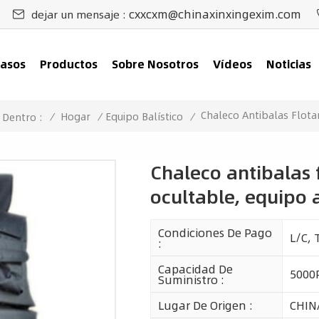
cxxcxm@chinaxinxingexim.com
dejar un mensaje :
asos
Productos
Sobre Nosotros
Vídeos
Noticias
Chaleco Antibalas Flota
/
Hogar
/
Equipo Balístico
/
 Dentro :
Chaleco antibalas 
ocultable, equipo a
Condiciones De Pago
L/C, 
:
Capacidad De
5000
Suministro :
Lugar De Origen :
CHIN