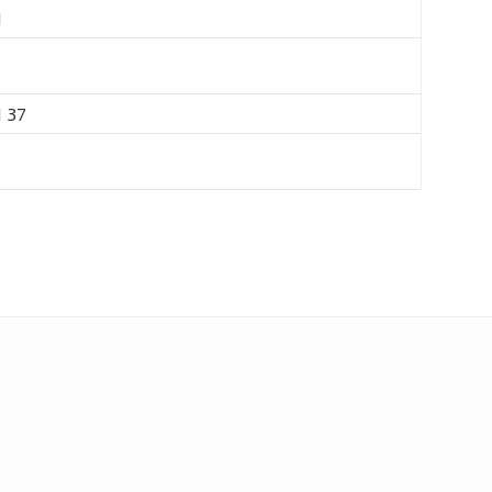
M
 37