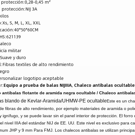
 protección:
0,28-0,45 m²
e protección:
NIJ 3A
kilos
:
Xs, S, M, L, XL, XXL
icación:
40*50*60CM
HS:
621139
aleco
icía militar
:
Suave y duro
l:
Fibras textiles de alto rendimiento
egro
ersonalizar logotipo aceptable
r:
Equipo a prueba de balas NIJIIIA
,
Chaleco antibalas ocultabl
 antibalas flotante de aramida negra ocultable / Chaleco antibalas 
las blando de Kevlar-Aramida/UHMW-PE ocultable
Este es un cha
e fibras de alto rendimiento, por ejemplo materiales de aramida o polie
y ignífugo, y se puede lavar sin el panel interior de protección. El forro
el nivel IIIA del estándar NIJ de EE. UU. Este nivel es exclusivo para c
gnum JHP y 9 mm Para FMJ.
Los chalecos antibalas se utilizan principa