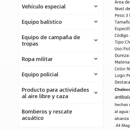
Área de
Vehículo especial
Nivel d
Peso:
3 
Equipo balístico
Tamaño
Especif
Código 
Equipo de campaña de
Tipo:
Ch
tropas
Uso:
Pol
Dureza
Ropa militar
Materia
Color:
N
Equipo policial
Logo:
P
Destaca
Producto para actividades
Chaleco
al aire libre y caza
antiba
hechas d
Bomberos y rescate
al agua 
acuático
alcanza 
.44 Ma