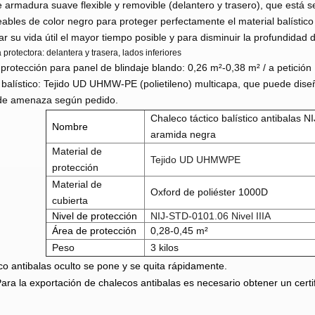
 armadura suave flexible y removible (delantero y trasero), que está 
bles de color negro para proteger perfectamente el material balístic
ar su vida útil el mayor tiempo posible y para disminuir la profundidad
protectora: delantera y trasera, lados inferiores
protección para panel de blindaje blando: 0,26 m²-0,38 m² / a petición
 balístico: Tejido UD UHMW-PE (polietileno) multicapa, que puede dise
 de amenaza según pedido.
Chaleco táctico balístico antibalas N
Nombre
aramida negra
Material de
Tejido UD UHMWPE
protección
Material de
Oxford de poliéster 1000D
cubierta
Nivel de protección
NIJ-STD-0101.06 Nivel IIIA
Área de protección
0,28-0,45 m²
Peso
3 kilos
co antibalas oculto se pone y se quita rápidamente.
ra la exportación de chalecos antibalas es necesario obtener un certifi