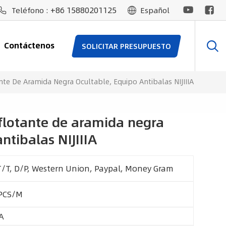
+86 15880201125
Teléfono :
Español
Contáctenos
SOLICITAR PRESUPUESTO
nte De Aramida Negra Ocultable, Equipo Antibalas NIJIIIA
flotante de aramida negra
ntibalas NIJIIIA
T/T, D/P, Western Union, Paypal, Money Gram
PCS/M
A