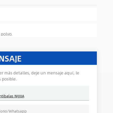
 polvo.
NSAJE
er más detalles, deje un mensaje aquí, le
 posible.
ibalas NIJIIIA