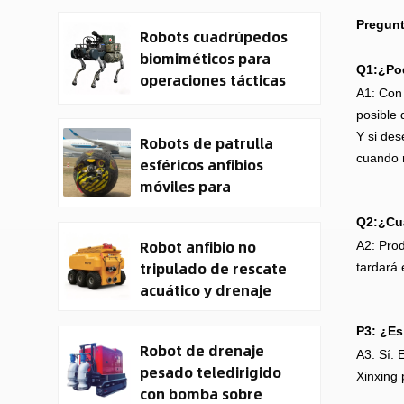
Military Cargo EO IR
Pregunt
Robots cuadrúpedos
Drone Manufacturer
biomiméticos para
Q1:¿Pod
operaciones tácticas
A1: Con 
posible 
Y si des
Robots de patrulla
cuando 
esféricos anfibios
móviles para
seguridad
Q2:¿Cuá
Robot anfibio no
A2: Prod
tripulado de rescate
tardará 
acuático y drenaje
CXXM
P3: ¿Es
Robot de drenaje
A3: Sí. 
pesado teledirigido
Xinxing 
con bomba sobre