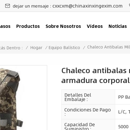
cxxcxm@chinaxinxingexim.com
dejar un mensaje :
asos
Productos
Sobre Nosotros
Vídeos
Noticias
Chaleco Antibalas Mil
/
Hogar
/
Equipo Balístico
/
tás Dentro :
Chaleco antibalas 
armadura corporal d
Detalles Del
PP B
Embalaje :
Condiciones De Pago
L/C, 
:
Capacidad De
5000
Suministro :