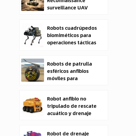
Reconnaissance
surveillance UAV
System | 50kg
Military Cargo EO IR
Robots cuadrúpedos
Drone Manufacturer
biomiméticos para
operaciones tácticas
Robots de patrulla
esféricos anfibios
móviles para
seguridad
Robot anfibio no
tripulado de rescate
acuático y drenaje
CXXM
Robot de drenaje