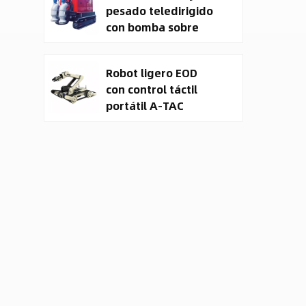
pesado teledirigido
con bomba sobre
orugas y vehículo
terrestre no
Robot ligero EOD
tripulado (UGV).
con control táctil
portátil A-TAC