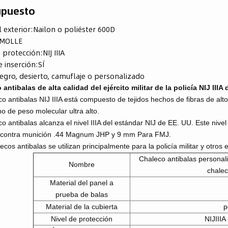
upuesto
 exterior:
Nailon o poliéster 600D
MOLLE
e protección:
NIJ IIIA
e inserción:
SÍ
egro, desierto, camuflaje o personalizado
antibalas de alta calidad del ejército militar de la policía NIJ IIIA
co antibalas NIJ IIIA está compuesto de tejidos hechos de fibras de al
eno de peso molecular ultra alto.
co antibalas alcanza el nivel IIIA del estándar NIJ de EE. UU. Este nivel
 contra munición .44 Magnum JHP y 9 mm Para FMJ.
ecos antibalas se utilizan principalmente para la policía militar y otros
Chaleco antibalas personali
Nombre
chalec
Material del panel a
prueba de balas
Material de la cubierta
p
Nivel de protección
NIJIII