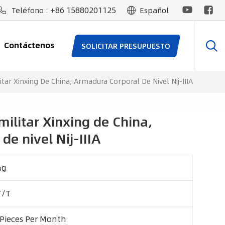
+86 15880201125
Teléfono :
Español
Contáctenos
SOLICITAR PRESUPUESTO
itar Xinxing De China, Armadura Corporal De Nivel Nij-IIIA
militar Xinxing de China,
e nivel Nij-IIIA
ag
T/T
 Pieces Per Month