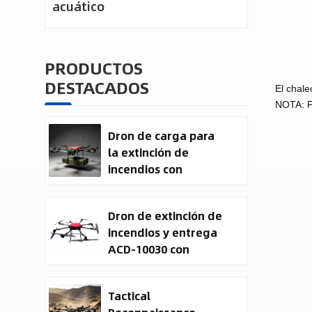
acuático
PRODUCTOS
DESTACADOS
El chale
NOTA: Pa
Dron de carga para
la extinción de
incendios con
entrega de carga
útil
Dron de extinción de
incendios y entrega
ACD-10030 con
capacidad de carga
útil de 100 kg.
Tactical