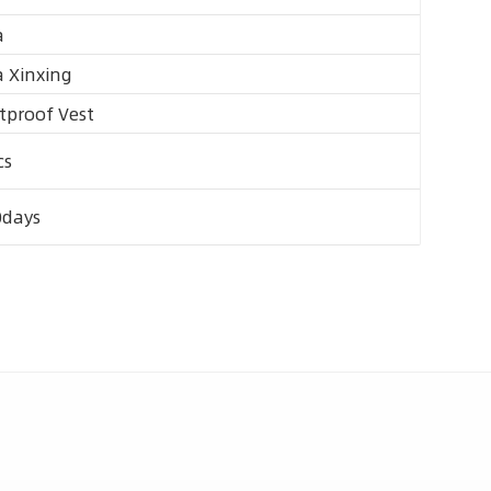
a
a Xinxing
tproof Vest
cs
0days