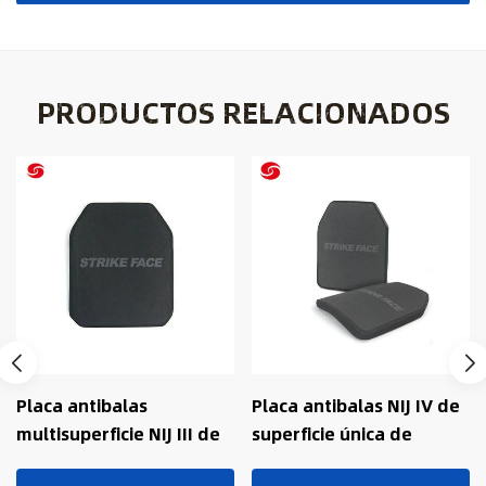
PRODUCTOS RELACIONADOS
Placa antibalas
Placa antibalas NIJ IV de
multisuperficie NIJ III de
superficie única de
PE+Alúmina Sta para uso
PE+alúmina para uso