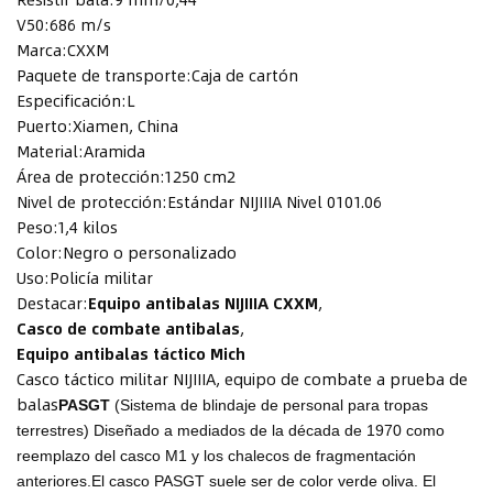
V50:
686 m/s
Marca:
CXXM
Paquete de transporte:
Caja de cartón
Especificación:
L
Puerto:
Xiamen, China
Material:
Aramida
Área de protección:
1250 cm2
Nivel de protección:
Estándar NIJIIIA Nivel 0101.06
Peso:
1,4 kilos
Color:
Negro o personalizado
Uso:
Policía militar
Destacar:
Equipo antibalas NIJIIIA CXXM
,
Casco de combate antibalas
,
Equipo antibalas táctico Mich
Casco táctico militar NIJIIIA, equipo de combate a prueba de
balas
PASGT
(Sistema de blindaje de personal para tropas
terrestres) Diseñado a mediados de la década de 1970 como
reemplazo del casco M1 y los chalecos de fragmentación
anteriores.
El casco PASGT suele ser de color verde oliva. El