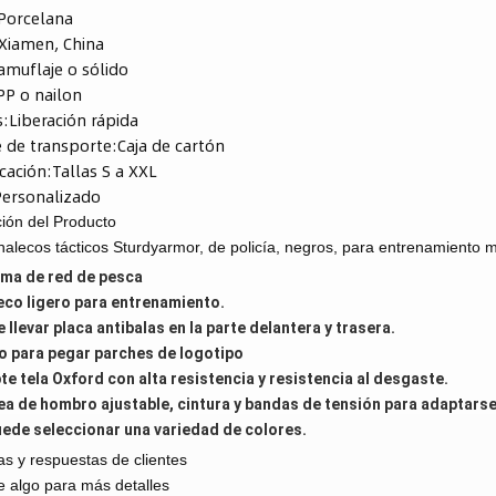
Porcelana
Xiamen, China
amuflaje o sólido
PP o nailon
s:
Liberación rápida
 de transporte:
Caja de cartón
icación:
Tallas S a XXL
Personalizado
ión del Producto
alecos tácticos Sturdyarmor, de policía, negros, para entrenamiento mil
ema de red de pesca
eco ligero para entrenamiento.
 llevar placa antibalas en la parte delantera y trasera.
o para pegar parches de logotipo
te tela Oxford con alta resistencia y resistencia al desgaste.
ea de hombro ajustable, cintura y bandas de tensión para adaptars
uede seleccionar una variedad de colores.
s y respuestas de clientes
e algo para más detalles