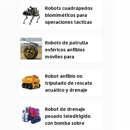
Military Cargo EO IR
Robots cuadrúpedos
Drone Manufacturer
biomiméticos para
operaciones tácticas
Robots de patrulla
esféricos anfibios
móviles para
seguridad
Robot anfibio no
tripulado de rescate
acuático y drenaje
CXXM
Robot de drenaje
pesado teledirigido
con bomba sobre
orugas y vehículo