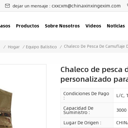
cxxcxm@chinaxinxingexim.com
dejar un mensaje :
asos
Productos
Sobre Nosotros
Vídeos
Noticias
Chaleco De Pesca De Camuflaje Di
/
Hogar
/
Equipo Balístico
/
:
Chaleco de pesca d
personalizado para
Condiciones De Pago
L/C, 
:
Capacidad De
3000
Suministro :
Lugar De Origen :
CHIN