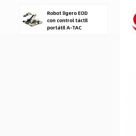
terrestre no
Robot ligero EOD
tripulado (UGV).
con control táctil
portátil A-TAC