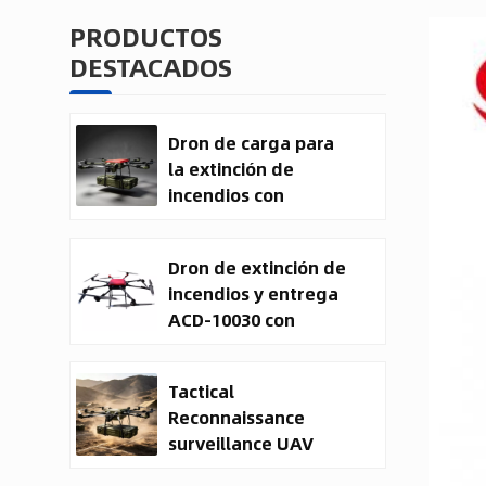
PRODUCTOS
DESTACADOS
Dron de carga para
la extinción de
incendios con
entrega de carga
útil
Dron de extinción de
incendios y entrega
ACD-10030 con
capacidad de carga
útil de 100 kg.
Tactical
Reconnaissance
surveillance UAV
System | 50kg