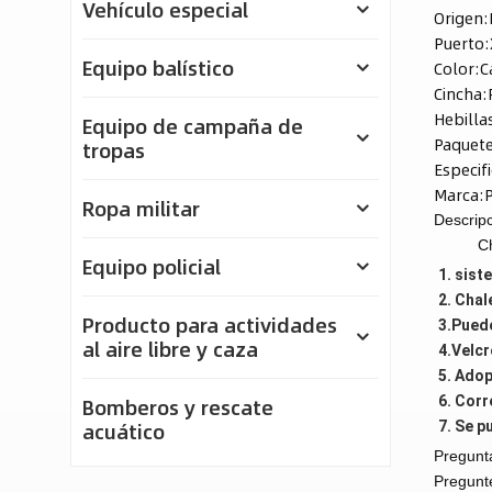
Vehículo especial
Origen:
Puerto:
Equipo balístico
Color:
C
Cincha:
Hebilla
Equipo de campaña de
Paquete
tropas
Especif
Marca:
Ropa militar
Descripc
Ch
Equipo policial
1. sist
2. Chal
Producto para actividades
3.Puede
al aire libre y caza
4.Velcr
5. Adop
6. Corr
Bomberos y rescate
acuático
7. Se p
Pregunta
Pregunt