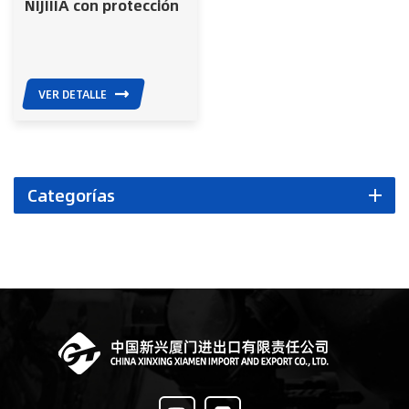
NIJIIIA con protección
contra balas de 9 mm
y .44 MAG de EE. UU.
VER DETALLE
Categorías