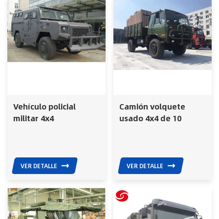
Vehículo policial
Camión volquete
militar 4x4
usado 4x4 de 10
antidisturbios APC de
ruedas, vehículo
2 toneladas de carga
militar policial,
útil
gasolina
VER DETALLE
VER DETALLE