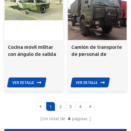
Cocina móvil militar
Camión de transporte
con ángulo de salida
de personal de
de 25 grados
infantería y tropas
del ejército militar de
30 soldados
VER DETALLE
VER DETALLE
1
2
3
4
Un total de
4
páginas