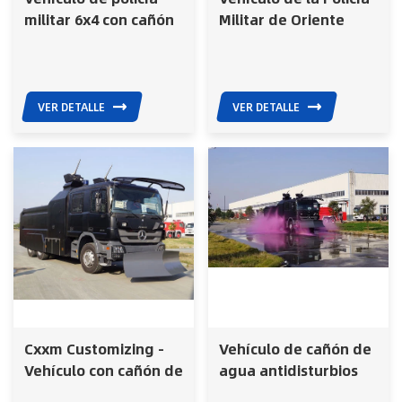
militar 6x4 con cañón
Militar de Oriente
de agua
Medio usado con
antidisturbios para
cañón de agua (parte
vehículos blindados
superior, inferior y
militares
lateral)
VER DETALLE
VER DETALLE
Cxxm Customizing -
Vehículo de cañón de
Vehículo con cañón de
agua antidisturbios
agua antidisturbios,
turborreactor 14000L