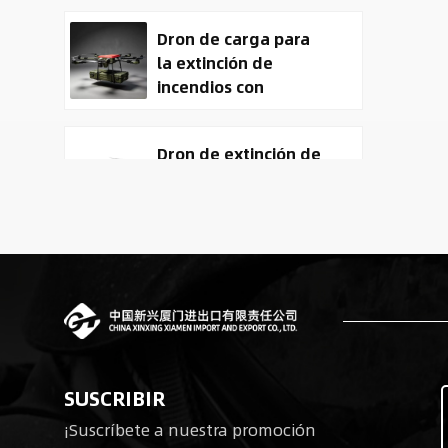
Dron de carga para
la extinción de
incendios con
entrega de carga
útil
Dron de extinción de
incendios y entrega
ACD-10030 con
capacidad de carga
útil de 100 kg.
Tactical
Reconnaissance
surveillance UAV
System | 50kg
Military Cargo EO IR
Robots cuadrúpedos
Drone Manufacturer
SUSCRIBIR
biomiméticos para
¡Suscríbete a nuestra promoción
operaciones tácticas