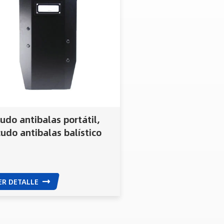
udo antibalas portátil,
udo antibalas balístico
a protección policial y
itar.
ER DETALLE