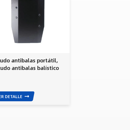
udo antibalas portátil,
udo antibalas balístico
a protección policial y
itar.
ER DETALLE