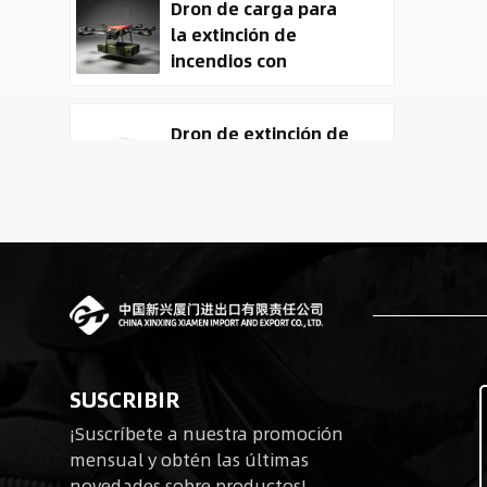
Dron de carga para
la extinción de
incendios con
entrega de carga
útil
Dron de extinción de
incendios y entrega
ACD-10030 con
capacidad de carga
útil de 100 kg.
Tactical
Reconnaissance
surveillance UAV
System | 50kg
Military Cargo EO IR
Robots cuadrúpedos
Drone Manufacturer
SUSCRIBIR
biomiméticos para
¡Suscríbete a nuestra promoción
operaciones tácticas
mensual y obtén las últimas
novedades sobre productos!