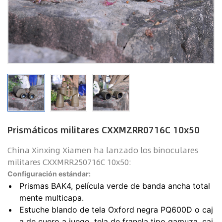
Prismáticos militares CXXMZRR0716C 10x50
China Xinxing Xiamen ha lanzado los binoculares
militares CXXMRR250716C 10x50:
Configuración estándar:
Prismas BAK4, película verde de banda ancha total
mente multicapa.
Estuche blando de tela Oxford negra PQ600D o caj
a de cuero a juego, tela de franela tipo gamuza, caj