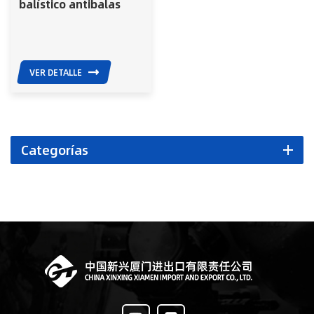
balístico antibalas
NIJIIIA Chaleco
antibalas ocultable
VER DETALLE
Categorías