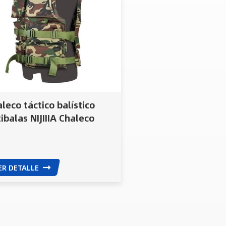
leco táctico balístico
ibalas NIJIIIA Chaleco
ibalas ocultable
ER DETALLE