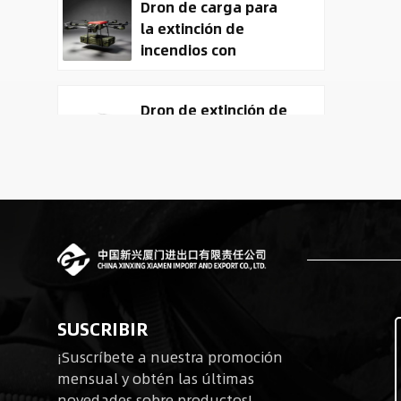
Dron de carga para
la extinción de
incendios con
entrega de carga
útil
Dron de extinción de
incendios y entrega
ACD-10030 con
capacidad de carga
útil de 100 kg.
Tactical
Reconnaissance
surveillance UAV
System | 50kg
Military Cargo EO IR
Robots cuadrúpedos
Drone Manufacturer
SUSCRIBIR
biomiméticos para
¡Suscríbete a nuestra promoción
operaciones tácticas
mensual y obtén las últimas
novedades sobre productos!