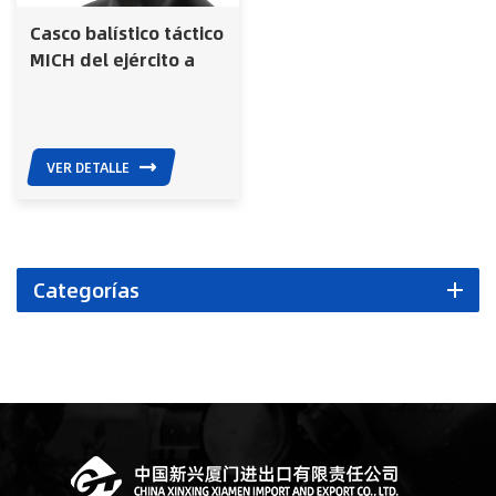
Casco balístico táctico
MICH del ejército a
prueba de balas del
equipo de PE Aramid
Nij 0101.06 Iiia
VER DETALLE
Categorías