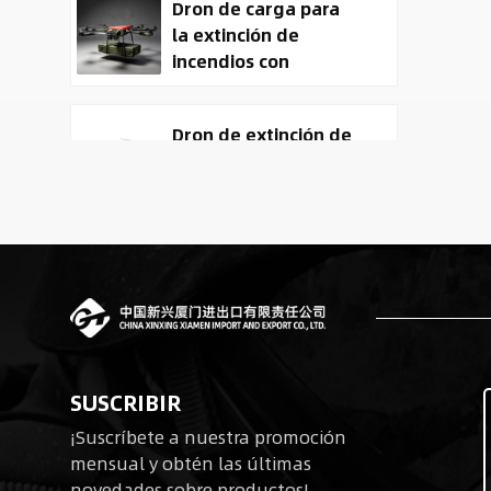
Dron de carga para
la extinción de
incendios con
entrega de carga
útil
Dron de extinción de
incendios y entrega
ACD-10030 con
capacidad de carga
útil de 100 kg.
Tactical
Reconnaissance
surveillance UAV
System | 50kg
Military Cargo EO IR
Robots cuadrúpedos
Drone Manufacturer
SUSCRIBIR
biomiméticos para
¡Suscríbete a nuestra promoción
operaciones tácticas
mensual y obtén las últimas
novedades sobre productos!