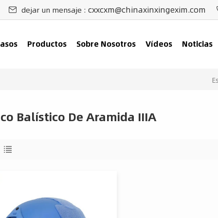
cxxcxm@chinaxinxingexim.com
dejar un mensaje :
asos
Productos
Sobre Nosotros
Vídeos
Noticias
E
co Balístico De Aramida IIIA