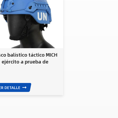
co balístico táctico MICH
 ejército a prueba de
as del equipo de PE
mid Nij 0101.06 Iiia
ER DETALLE