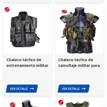
Chaleco táctico de
Chaleco táctico de
entrenamiento militar
camuflaje militar para
del ejército con
hombre, chaleco de
bolsillo, a prueba de
combate de caza.
balas y balístico.
VER DETALLE
VER DETALLE