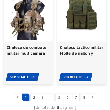
Chaleco de combate
Chaleco táctico militar
militar multicámara
Molle de nailon y
para hombres que
poliéster color
cazan al aire libre.
tostado del desierto
para Airsoft
VER DETALLE
VER DETALLE
1
2
3
4
5
6
7
8
Un total de
8
páginas