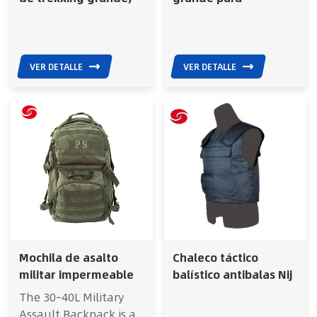
duradera y
exteriores con
expandible, de 60 l
estampado de
camuflaje del ejército
VER DETALLE
VER DETALLE
Mochila de asalto
Chaleco táctico
militar impermeable
balístico antibalas Nij
de poliéster 600d,
IIIA para uso militar
The 30–40L Military
color verde militar
Assault Backpack is a