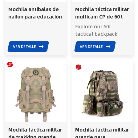
Mochila antibalas de
Mochila táctica militar
nailon para educación
multicam CP de 60 l
física para
para asalto,
Explore our 60L
estudiantes escolares
senderismo y caza.
tactical backpack
featuring durable
VER DETALLE
VER DETALLE
600D polyester
construction, water-
resistant fabric,
ergonomic carrying
system, multiple
storage
compartments, and
OEM customization
for hiking, camping,
travel, and outdoor
adventures.
Mochila táctica militar
Mochila táctica militar
de trekking grande,
grande para