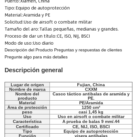
Puerto:
Xiamen, China
Tipo:
Equipo de autoprotección
Material:
Aramida y PE
Solicitud:
Uso de airsoft o combate militar
Tamaño del aro:
Tallas pequeñas, medianas y grandes.
Proceso de dar un título:
CE, ISO, NIJ, BSCI
Modo de uso:
Uso diario
Descripción del Producto
Preguntas y respuestas de clientes
Pregunte algo para más detalles
Descripción general
Lugar de origen
Fujian, China
Nombre de marca
CXXM
Nombre del
Casco táctico antibalas de aramida y
producto
PE.
Material
PE/Aramida
Área de protección
1250 cm²
peso
casi 1,45 kg
Uso
Uso en airsoft o combate militar
Característica
A prueba de balas 9 mm/.44
Certificado
CE, NIJ, ISO, BSCI
Tipo
Equipo de autoprotección
Función
visera antibalas