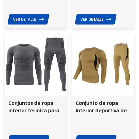
combate para
de color sólido.
hombre, cálida para
caza al aire libre.
VER DETALLE
VER DETALLE
Conjuntos de ropa
Conjunto de ropa
interior térmica para
interior deportiva de
hombre sin costuras
forro polar suave para
90 % poliéster 10 %
ciclismo en climas
elastano suave y
fríos