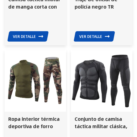
de manga corta con
policía negro TR
cuello alto y malla
transpirable con
cremallera
VER DETALLE
VER DETALLE
Ropa interior térmica
Conjunto de camisa
deportiva de forro
táctica militar clásica,
polar táctico de
ropa interior térmica