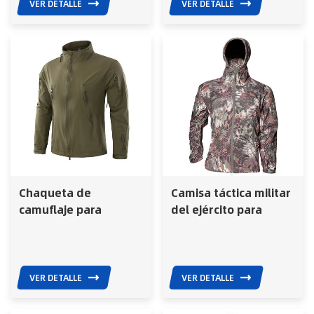
cómodo
VER DETALLE
VER DETALLE
Chaqueta de
Camisa táctica militar
camuflaje para
del ejército para
exteriores para
hombre, camuflaje,
hombre, cortavientos
impermeable,
militar G8 de forro
softshell, con capucha
polar
VER DETALLE
VER DETALLE