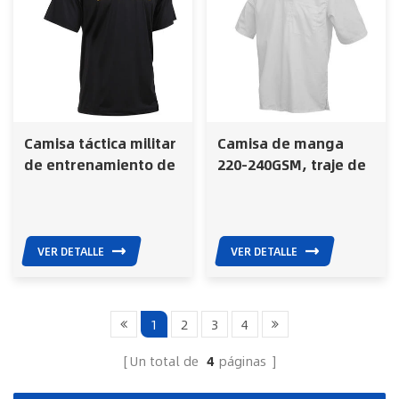
Camisa táctica militar
Camisa de manga
de entrenamiento de
220-240GSM, traje de
algodón, estilo
algodón resistente a
policial y militar, ropa
las arrugas, uniforme
informal negra.
de prisión
VER DETALLE
VER DETALLE
1
2
3
4
Un total de
4
páginas