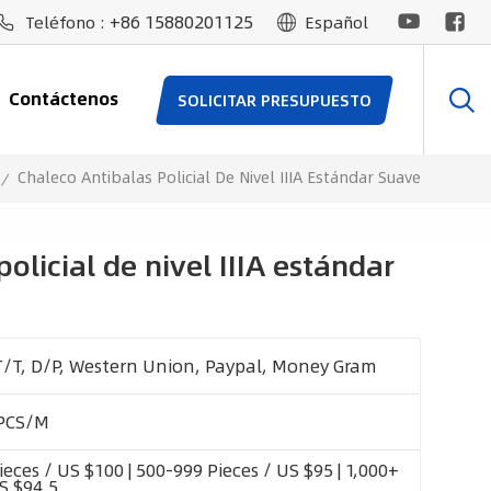
+86 15880201125
Teléfono :
Español
Contáctenos
SOLICITAR PRESUPUESTO
Chaleco Antibalas Policial De Nivel IIIA Estándar Suave
/
olicial de nivel IIIA estándar
T/T, D/P, Western Union, Paypal, Money Gram
PCS/M
eces / US $100 | 500-999 Pieces / US $95 | 1,000+
S $94.5