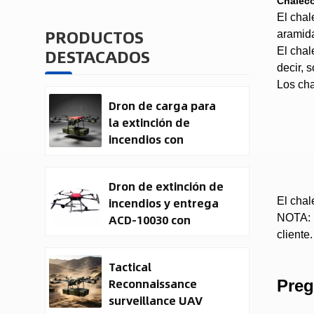
Chaleco
El chal
PRODUCTOS
aramida
DESTACADOS
El chal
decir, 
Los cha
Dron de carga para
la extinción de
incendios con
entrega de carga
útil
Dron de extinción de
incendios y entrega
El chal
ACD-10030 con
NOTA: P
capacidad de carga
cliente.
útil de 100 kg.
Tactical
Reconnaissance
Preg
surveillance UAV