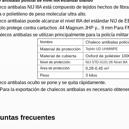
 antibalas policial de nivel IIIA estándar blando
eco antibalas NIJ IIIA está compuesto de tejidos hechos de fibra
 o polietileno de peso molecular ultra alto.
eco antibalas puede alcanzar el nivel IIIA del estándar NIJ de E
solo protege contra cartuchos .44 Magnum JHP y...
9 mm Para F
lecos antibalas se utilizan principalmente para la policía milita
Chaleco antibalas polici
Nombre
Material de protección
Tejido UD UHMWPE
Material de cubierta
Oxford de poliéster 10
Nivel de protección
NIJ-STD-0101.06 Nivel IIIA
0,28-0,45 m²
Área de protección
Peso
3 kilos
eco antibalas oculto se pone y se quita rápidamente.
ara la exportación de chalecos antibalas es necesario obtener u
untas frecuentes