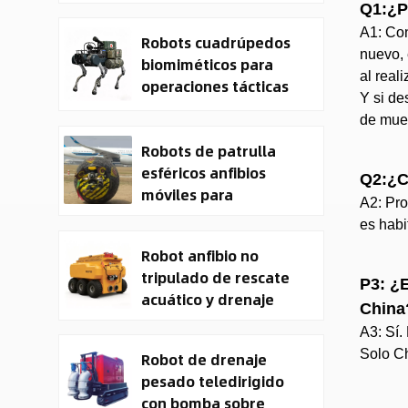
System | 50kg
Q1:¿P
Military Cargo EO IR
A1: Con
Robots cuadrúpedos
Drone Manufacturer
nuevo, 
biomiméticos para
al real
operaciones tácticas
Y si de
de mues
Robots de patrulla
esféricos anfibios
Q2:¿C
móviles para
A2: Pro
seguridad
es habi
Robot anfibio no
tripulado de rescate
P3: ¿E
acuático y drenaje
China
CXXM
A3: Sí.
Solo Ch
Robot de drenaje
pesado teledirigido
con bomba sobre