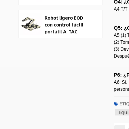
Q4: ¿
orugas y vehículo
A4:T/T 
terrestre no
Robot ligero EOD
tripulado (UGV).
con control táctil
Q5: ¿
portátil A-TAC
A5:(1) 
(2) Tom
(3) Dev
Después
P6: ¿
A6: Sí.
persona
ETI
Equi