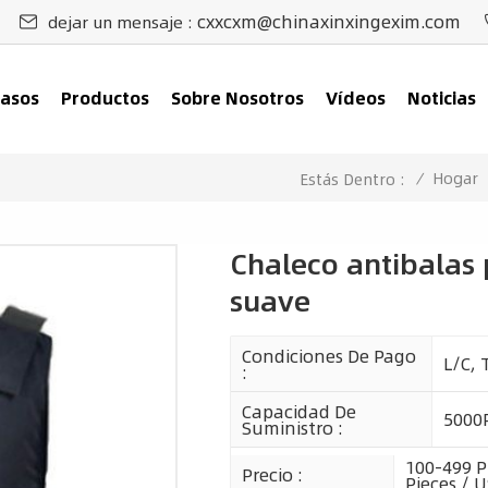
cxxcxm@chinaxinxingexim.com
dejar un mensaje :
asos
Productos
Sobre Nosotros
Vídeos
Noticias
/
Hogar
Estás Dentro :
Chaleco antibalas p
suave
Condiciones De Pago
L/C, 
:
Capacidad De
5000
Suministro :
100-499 Pi
Precio :
Pieces / U