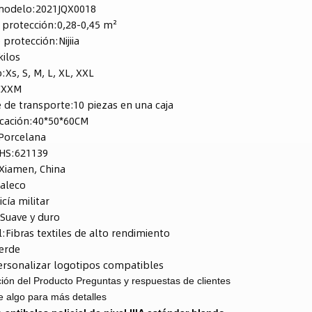
modelo:
2021JQX0018
 protección:
0,28-0,45 m²
e protección:
Nijiia
kilos
:
Xs, S, M, L, XL, XXL
CXXM
 de transporte:
10 piezas en una caja
icación:
40*50*60CM
Porcelana
HS:
621139
Xiamen, China
aleco
icía militar
:
Suave y duro
l:
Fibras textiles de alto rendimiento
erde
ersonalizar logotipos compatibles
ión del Producto
Preguntas y respuestas de clientes
e algo para más detalles