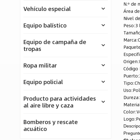
N.º de 
Vehículo especial
Área de
Nivel d
Equipo balístico
Peso:
3 
Tamaño
Marca:
Equipo de campaña de
Paquete
tropas
Especif
Origen:
Ropa militar
Código 
Puerto:
Equipo policial
Tipo:
Ch
Uso:
Pol
Dureza
Producto para actividades
Materia
al aire libre y caza
Color:
V
Logo:
P
Bomberos y rescate
Descripc
acuático
Pregunt