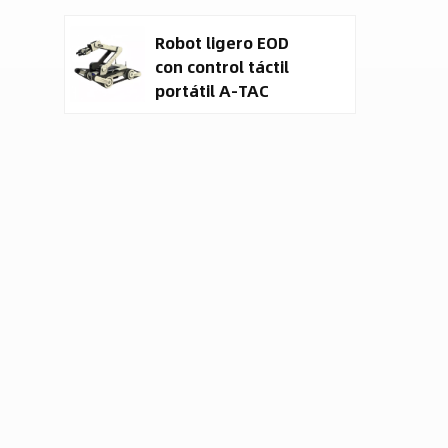
terrestre no
Robot ligero EOD
tripulado (UGV).
con control táctil
portátil A-TAC