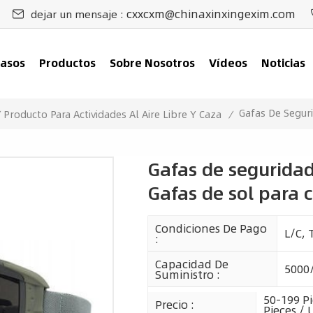
cxxcxm@chinaxinxingexim.com
dejar un mensaje :
asos
Productos
Sobre Nosotros
Vídeos
Noticias
Gafas De Seguri
/
Producto Para Actividades Al Aire Libre Y Caza
/
Gafas de seguridad 
Gafas de sol para 
Condiciones De Pago
L/C, 
:
Capacidad De
5000
Suministro :
50-199 Pi
Precio :
Pieces / 