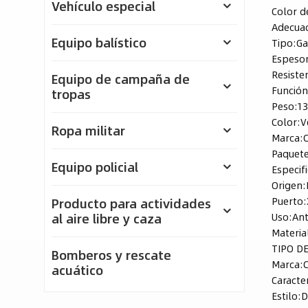
Vehículo especial
Color d
Adecua
Equipo balístico
Tipo:
Ga
Espesor
Resiste
Equipo de campaña de
Función
tropas
Peso:
1
Color:
V
Ropa militar
Marca:
Paquete
Equipo policial
Especif
Origen:
Puerto:
Producto para actividades
Uso:
Ant
al aire libre y caza
Materia
TIPO D
Bomberos y rescate
Marca:
acuático
Caracter
Estilo:
D