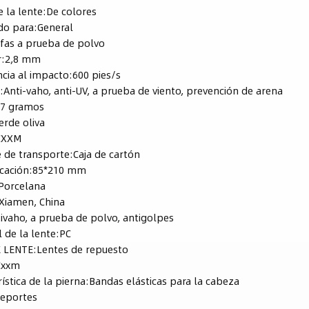
e la lente:
De colores
do para:
General
fas a prueba de polvo
:
2,8 mm
ncia al impacto:
600 pies/s
:
Anti-vaho, anti-UV, a prueba de viento, prevención de arena
37 gramos
erde oliva
CXXM
 de transporte:
Caja de cartón
icación:
85*210 mm
Porcelana
Xiamen, China
ivaho, a prueba de polvo, antigolpes
l de la lente:
PC
E LENTE:
Lentes de repuesto
Cxxm
ística de la pierna:
Bandas elásticas para la cabeza
eportes