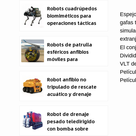
Military Cargo EO IR
Robots cuadrúpedos
Drone Manufacturer
Espejo
biomiméticos para
operaciones tácticas
gafas 
simula
extran
Robots de patrulla
El con
esféricos anfibios
Dividid
móviles para
VLT de
seguridad
Pelícu
Robot anfibio no
Pelícu
tripulado de rescate
acuático y drenaje
CXXM
Robot de drenaje
pesado teledirigido
con bomba sobre
orugas y vehículo