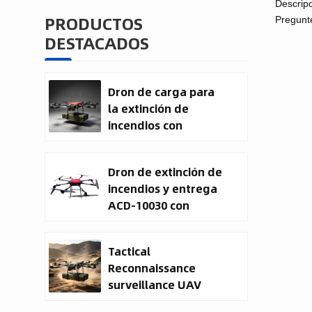
Descripc
PRODUCTOS
Pregunt
DESTACADOS
Dron de carga para
la extinción de
incendios con
entrega de carga
útil
Dron de extinción de
incendios y entrega
ACD-10030 con
capacidad de carga
útil de 100 kg.
Tactical
Reconnaissance
surveillance UAV
System | 50kg