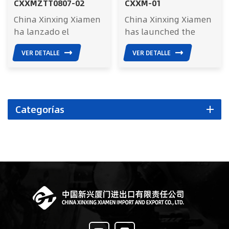
CXXMZTT0807-02
CXXM-01
China Xinxing Xiamen
China Xinxing Xiamen
ha lanzado el
has launched the
CXXMZTT0807-01
CXXMZTT0807-01
VER DETALLE
VER DETALLE
Mochila táctica negra,
Tactical Black
Adecuado para
Backpack, suitable for
senderismo, camping,
hiking, camping,
escalada al aire libre,
outdoor climbing,
viajes y excursiones.
traveling and outings.
Categorías