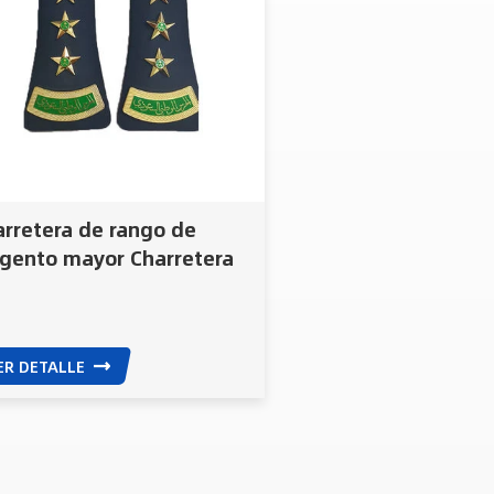
rretera de rango de
rgento mayor Charretera
policía militar del ejército
ebería remendarse?
ER DETALLE