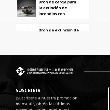
Dron de carga para
la extinción de
incendios con
entrega de carga
útil
Dron de extinción de
incendios y entrega
ACD-10030 con
capacidad de carga
útil de 100 kg.
Tactical
Reconnaissance
surveillance UAV
System | 50kg
Military Cargo EO IR
Robots cuadrúpedos
Drone Manufacturer
SUSCRIBIR
biomiméticos para
¡Suscríbete a nuestra promoción
operaciones tácticas
mensual y obtén las últimas
novedades sobre productos!