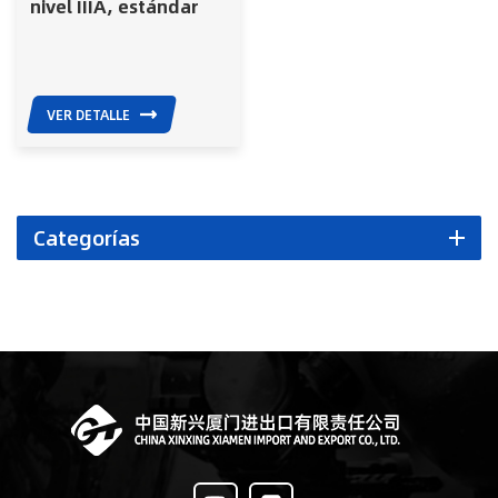
nivel IIIA, estándar
NIJ de EE. UU., para
policía y ejército.
VER DETALLE
Categorías