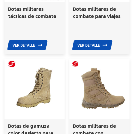
Botas militares
Botas militares de
tácticas de combate
combate para viajes
para el desierto de la
al aire libre Black
jungla, color arena,
Desert Combat
Xinxing, China
VER DETALLE
VER DETALLE
Botas de gamuza
Botas militares de
color desierto para
combate con