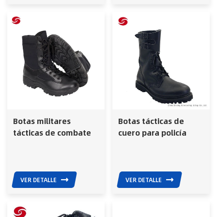
Botas militares
Botas tácticas de
tácticas de combate
cuero para policía
negras, botas de
militar de China
combate del ejército,
Xinxing para soldados
botas de cuero de
del ejército
soldado.
VER DETALLE
VER DETALLE