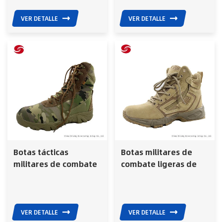
para exteriores
VER DETALLE
VER DETALLE
Botas tácticas
Botas militares de
militares de combate
combate ligeras de
con camuflaje y punta
media caña y parte
redonda para hombre
superior, botas de
desierto para el
ejército
VER DETALLE
VER DETALLE