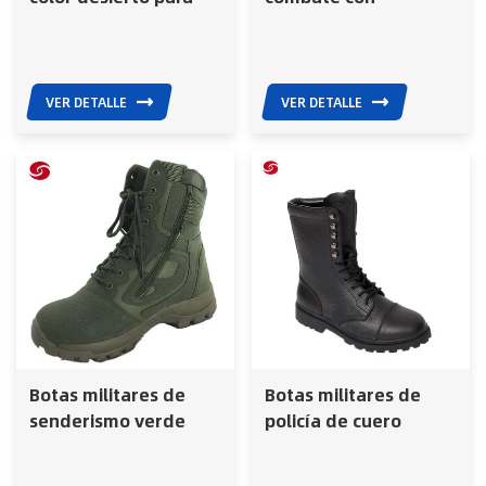
hombre, botas
cremallera lateral
militares
color tostado
desierto, botines de
entrenamiento
VER DETALLE
VER DETALLE
Botas militares de
Botas militares de
senderismo verde
policía de cuero
militar, botines
negro completo,
tácticos de combate
calzado para hombre