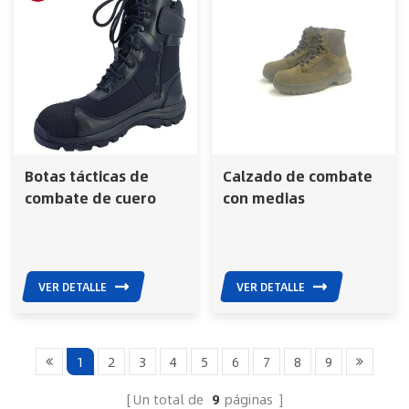
Botas tácticas de
Calzado de combate
combate de cuero
con medias
negro para uso
impermeables
militar, policial y de
incorporadas y
viaje al aire libre.
tecnología de suela
avanzada
VER DETALLE
VER DETALLE
1
2
3
4
5
6
7
8
9
Un total de
9
páginas