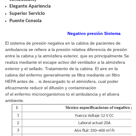
Elegante
Apariencia
Superior
Servicio
Puente
Consola
Negativo
presión
Sistema
El sistema de presión negativa en la cabina de pacientes de
ambulancia se refiere a la presión relativa
diferencia de presión
entre la cabina y la atmósfera exterior, que es principalmente
Se
realiza mediante el escape activo del ventilador a la atmósfera
exterior y el sellado.
Tratamiento de la cabina. El aire en la
cabina del enfermo generalmente se filtra mediante un filtro
HEPA antes de...
is
descargado
to
el
atmósfera,
cual
poder
eficazmente
reducir
el
difusión
y
contaminación
of
el
enfermo
microorganismos
to
el
ambulancia
y
el
afuera
ambiente.
E
Técnico
especificaciones
of
negativo
pr
:
1
Fuerza
Voltaje
12 V CC
:
2
Laboral
actual
20A
:
³
3
Aire
fluir
350~400 m
/h