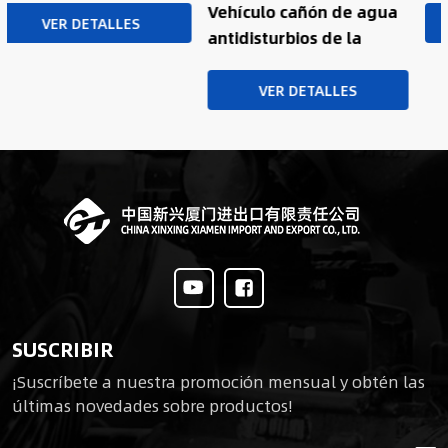
Vehículo cañón de agua
/ Camión de agua
VER DETALLES
antidisturbios de la
antidisturbios
policía de Nigeria
turborreactor
VER DETALLES
personalizado
Mercedes-Benz 6x6 con
sistema de
autoprotección completo
SUSCRIBIR
¡Suscríbete a nuestra promoción mensual y obtén las
últimas novedades sobre productos!