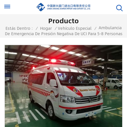
Producto
Ambulancia
Estás Dentro :
/
Hogar
/
Vehículo Especial
/
De Emergencia De Presión Negativa De UCI Para 5-8 Personas