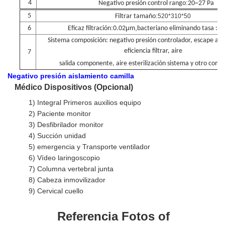
:
4
Negativo
presión
control
rango
20~27 Pa
:
5
Filtrar
tamaño
520*310*50
:
μ
,
6
Eficaz
filtración
0.02
m
bacteriano
eliminando
tasa
:9
Sistema
composición:
negativo
presión
controlador,
escape
adm
eficiencia
filtrar,
aire
7
salida
componente,
aire
esterilización
sistema
y
otro
comp
Negativo
presión
aislamiento
camilla
Médico
Dispositivos
(
Opcional
)
1)
Integral
Primeros auxilios
equipo
2) Paciente
monitor
3) Desfibrilador
monitor
4)
Succión
unidad
5) emergencia
y
Transporte
ventilador
6) Vídeo
laringoscopio
7) Columna vertebral
junta
8) Cabeza
inmovilizador
9) Cervical
cuello
Referencia
Fotos
of