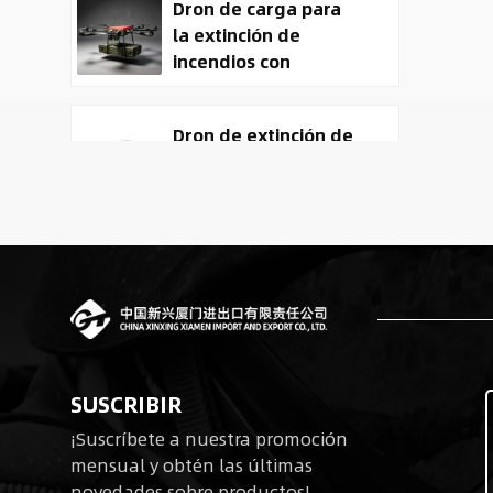
Dron de carga para
la extinción de
incendios con
entrega de carga
útil
Dron de extinción de
incendios y entrega
ACD-10030 con
capacidad de carga
útil de 100 kg.
Tactical
Reconnaissance
surveillance UAV
System | 50kg
Military Cargo EO IR
Robots cuadrúpedos
Drone Manufacturer
SUSCRIBIR
biomiméticos para
¡Suscríbete a nuestra promoción
operaciones tácticas
mensual y obtén las últimas
novedades sobre productos!