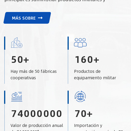
policiales a agencias gubernamentales extranjeras.
Además, también colaboramos con marcas
MÁS SOBRE
reconocidas de artículos tácticos y para actividades al
aire libre. Esperamos sinceramente establecer una
amplia cooperación con socios de todo el mundo en
el desarrollo de municiones y equipos logísticos.
5
0
+
1
6
0
+
Hay más de 50 fábricas
Productos de
cooperativas
equipamiento militar
7
4
0
0
0
0
0
0
7
0
+
Valor de producción anual
Importación y