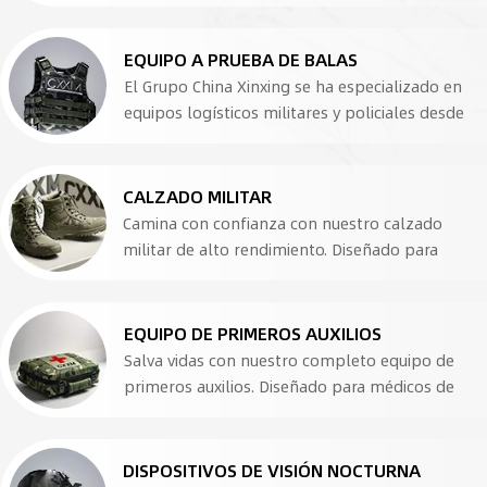
EQUIPO A PRUEBA DE BALAS
El Grupo China Xinxing se ha especializado en
equipos logísticos militares y policiales desde
1974. Ofrecemos soluciones balísticas
adaptadas a las necesidades de nuestros
clientes en numerosos países del mundo.
CALZADO MILITAR
Nuestros productos incluyen: Línea de
Camina con confianza con nuestro calzado
producción de productos a prueba de
militar de alto rendimiento. Diseñado para
balasDescripción: Podemos ofrecer una
brindar durabilidad y comodidad, nuestro
variedad de equipos, incluyendo:- Máquinas de
calzado de combate...
tejer- Máquinas de recubrimiento- Máquinas de
EQUIPO DE PRIMEROS AUXILIOS
corte- Máquinas de coser- Máquinas de
Salva vidas con nuestro completo equipo de
prensado- Equipos de moldeo- Equipos de
primeros auxilios. Diseñado para médicos de
prueba- Equipos de acabado- Y más. Casco
combate y operaciones de campo, nuestro
antibalasNuestros cascos a menudo están
equipo táctico...
fabricados con materiales como Kevlar,
DISPOSITIVOS DE VISIÓN NOCTURNA
Twaron y polietileno de alto rendimiento