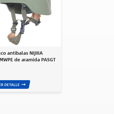
co antibalas NIJIIIA
MWPE de aramida PASGT
8
ER DETALLE