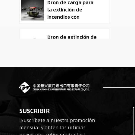
Dron de carga para
la extinción de
incendios con
entrega de carga
útil
Dron de extinción de
incendios y entrega
ACD-10030 con
capacidad de carga
útil de 100 kg.
Tactical
Reconnaissance
surveillance UAV
System | 50kg
Military Cargo EO IR
Robots cuadrúpedos
Drone Manufacturer
SUSCRIBIR
biomiméticos para
¡Suscríbete a nuestra promoción
operaciones tácticas
mensual y obtén las últimas
novedades sobre productos!