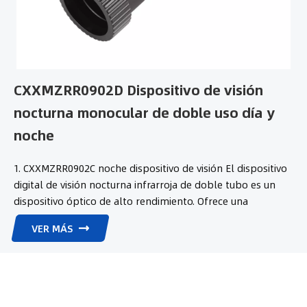
CXXMZRR0902D Dispositivo de visión
nocturna monocular de doble uso día y
noche
1. CXXMZRR0902C noche dispositivo de visión El dispositivo
digital de visión nocturna infrarroja de doble tubo es un
dispositivo óptico de alto rendimiento. Ofrece una
excelente resolución fotográfica de 3072×1728, lo que
VER MÁS
permite capturar imágenes con claridad. Con un rango de
aumento de 2X a 8X, permite a los usuarios observar
fácilmente objetivos a diferentes distancias. La retícula
integrada facilita la puntería. Equipado con una luz de
relleno infrarroja de 850 nm, garantiza una buena