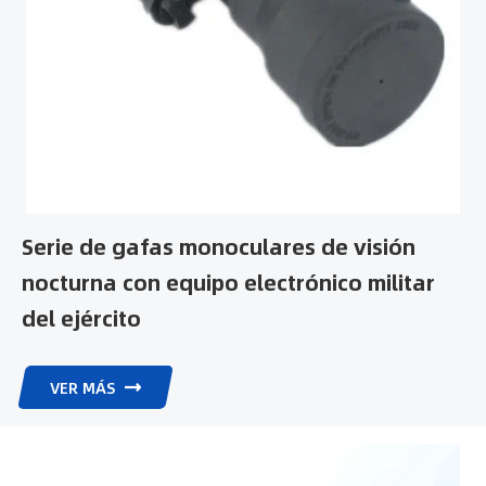
visión nocturna CXXMZRR0815A cuenta con 5 modos de
imagen. El modo de color de las imágenes de visión
nocturna se puede cambiar mediante el menú de paletas.
Está equipado con 5 paletas, lo que permite a los usuarios
obtener imágenes estables en condiciones climáticas
extremas.Equilibrio entre tamaño y rendimiento: Es
pequeño, pero ofrece un rendimiento excelente. No solo
ofrece un campo de visión completo y una calidad de
imagen de alta definición, sino que también restaura con
Serie de gafas monoculares de visión
precisión los detalles de la observación. Además, utiliza
nocturna con equipo electrónico militar
una longitud de onda infrarroja de 850 nm, lo que facilita la
observación nítida incluso en entornos nocturnos. 该设备的
del ejército
电池续航时间是多少？产品的尺寸和重量是多少？产品价格是多
少？
VER MÁS