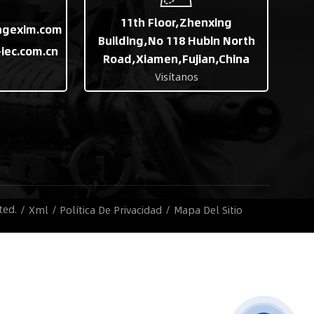
11th Floor,Zhenxing
ngexim.com
Building,No 118 Hubin North
iec.com.cn
Road,Xiamen,Fujian,China
Visítanos
ted.
/
Xml
/
Política De Privacidad
/
Mapa Del Sitio