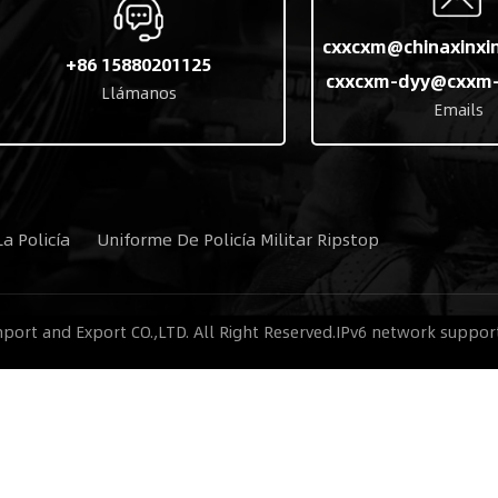
cxxcxm@chinaxinxi
+86 15880201125
cxxcxm-dyy@cxxm-
Llámanos
Emails
a Policía
Uniforme De Policía Militar Ripstop
ort and Export CO.,LTD. All Right Reserved.
IPv6 network suppor